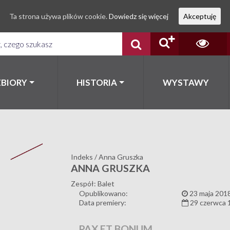
Ta strona używa plików cookie.
Dowiedz się więcej
Akceptuję
ZBIORY
HISTORIA
WYSTAWY
Indeks
/
Anna Gruszka
ANNA GRUSZKA
Zespół: Balet
Opublikowano:
23 maja 201
Data premiery:
29 czerwca 
PAX ET BONUM