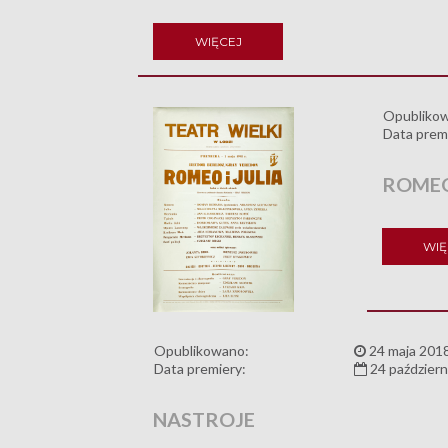
WIĘCEJ
Opubliko
Data prem
ROMEO 
WIĘ
Opublikowano:
24 maja 201
Data premiery:
24 październ
NASTROJE