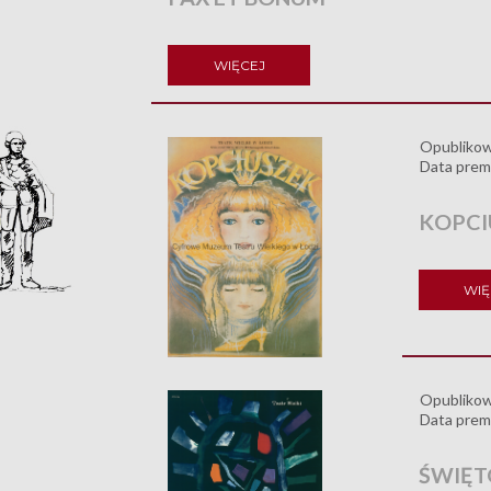
WIĘCEJ
Opubliko
Data prem
KOPCI
WIĘ
Opubliko
Data prem
ŚWIĘT