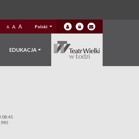
A
A
Polski
A
EDUKACJA
8 08:45
1985