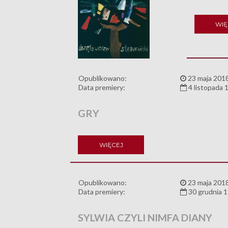
WIĘ
Opublikowano:
23 maja 201
Data premiery:
4 listopada 
GRY
WIĘCEJ
Opublikowano:
23 maja 201
Data premiery:
30 grudnia 
SYLWIA CZYLI NIMFA DIANY