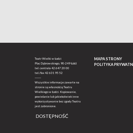
MAPA STRONY
Teatr Wielki w Łodzi
Plac Dąbrowskiego, 90-249 Łódź
POLITYKA PRYWATN
tel. centrala
42 647 20 00
tel./fax
42 631 95 52
-------
Wszystkie informacje zawarte na
stronie są własnością Teatru
Wielkiego w Łodzi. Kopiowanie,
powielanie lub jakiekolwiek inne
wykorzystywanie bez zgody Teatru
jest zabronione.
DOSTĘPNOŚĆ