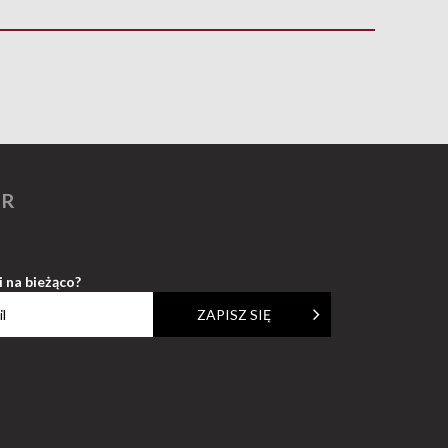
ER
i na bieżąco?