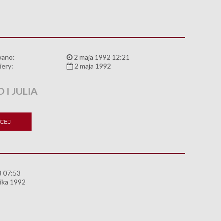
wano:
2 maja 1992 12:21
iery:
2 maja 1992
I JULIA
CEJ
8 07:53
ika 1992