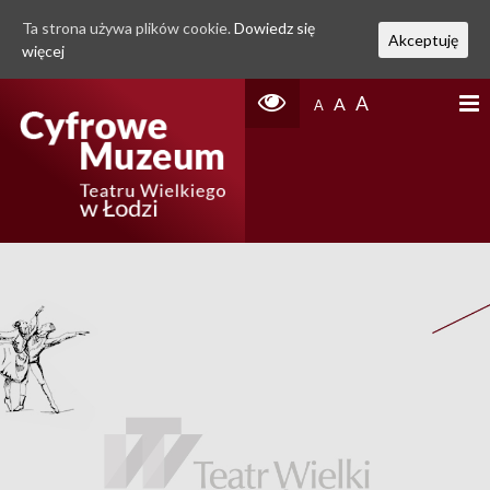
Ta strona używa plików cookie.
Dowiedz się
Akceptuję
więcej
A
A
A