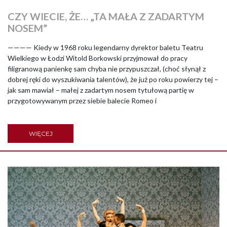
CZY WIECIE, ŻE… „TA MAŁA Z ZADARTYM
NOSEM”
———— Kiedy w 1968 roku legendarny dyrektor baletu Teatru
Wielkiego w Łodzi Witold Borkowski przyjmował do pracy
filigranową panienkę sam chyba nie przypuszczał, (choć słynął z
dobrej ręki do wyszukiwania talentów), że już po roku powierzy tej –
jak sam mawiał – małej z zadartym nosem tytułową partię w
przygotowywanym przez siebie balecie Romeo i
WIĘCEJ