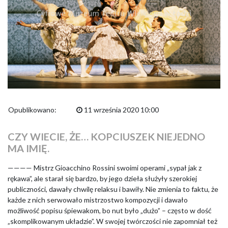
Opublikowano:
11 września 2020 10:00
CZY WIECIE, ŻE… KOPCIUSZEK NIEJEDNO
MA IMIĘ.
———— Mistrz Gioacchino Rossini swoimi operami „sypał jak z
rękawa”, ale starał się bardzo, by jego dzieła służyły szerokiej
publiczności, dawały chwilę relaksu i bawiły. Nie zmienia to faktu, że
każde z nich serwowało mistrzostwo kompozycji i dawało
możliwość popisu śpiewakom, bo nut było „dużo” – często w dość
„skomplikowanym układzie”. W swojej twórczości nie zapomniał też