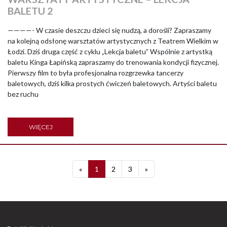
BALETU 2
————- W czasie deszczu dzieci się nudzą, a dorośli? Zapraszamy
na kolejną odsłonę warsztatów artystycznych z Teatrem Wielkim w
Łodzi. Dziś druga część z cyklu „Lekcja baletu” Wspólnie z artystką
baletu Kinga Łapińską zapraszamy do trenowania kondycji fizycznej.
Pierwszy film to była profesjonalna rozgrzewka tancerzy
baletowych, dziś kilka prostych ćwiczeń baletowych. Artyści baletu
bez ruchu
WIĘCEJ
Previous
Next
«
1
2
3
»