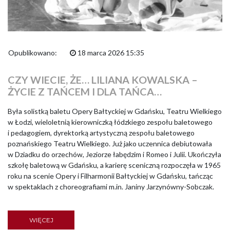
Opublikowano:
18 marca 2026 15:35
CZY WIECIE, ŻE… LILIANA KOWALSKA –
ŻYCIE Z TAŃCEM I DLA TAŃCA…
Była solistką baletu Opery Bałtyckiej w Gdańsku, Teatru Wielkiego
w Łodzi, wieloletnią kierowniczką łódzkiego zespołu baletowego
i pedagogiem, dyrektorką artystyczną zespołu baletowego
poznańskiego Teatru Wielkiego. Już jako uczennica debiutowała
w Dziadku do orzechów, Jeziorze łabędzim i Romeo i Julii. Ukończyła
szkołę baletową w Gdańsku, a karierę sceniczną rozpoczęła w 1965
roku na scenie Opery i Filharmonii Bałtyckiej w Gdańsku, tańcząc
w spektaklach z choreografiami m.in. Janiny Jarzynówny-Sobczak.
WIĘCEJ