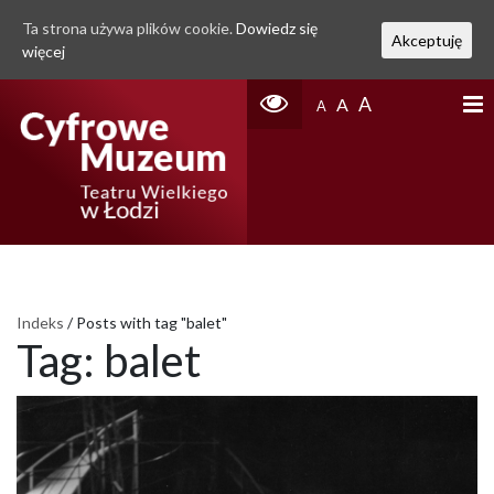
Ta strona używa plików cookie.
Dowiedz się
Akceptuję
więcej
A
A
A
Indeks
/
Posts with tag "balet"
Tag:
balet