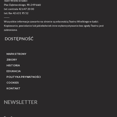
Teatr Wielki w Łodzi
Plac Dąbrowskiego, 90-249 Łódź
tel. centrala
42 647 20 00
tel./fax
42 631 95 52
-------
Wszystkie informacje zawarte na stronie są własnością Teatru Wielkiego w Łodzi.
Kopiowanie, powielanie lub jakiekolwiek inne wykorzystywanie bez zgody Teatru jest
zabronione.
DOSTĘPNOŚĆ
MAPA STRONY
ZBIORY
HISTORIA
EDUKACJA
POLITYKA PRYWATNOŚCI
COOKIES
KONTAKT
NEWSLETTER